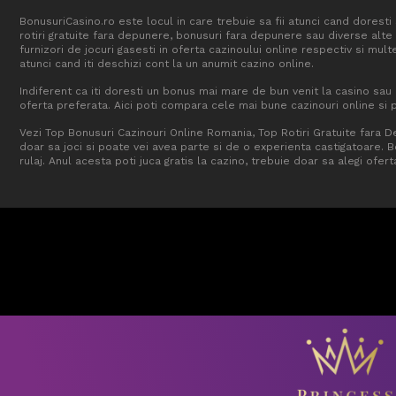
BonusuriCasino.ro este locul in care trebuie sa fii atunci cand doresti 
rotiri gratuite fara depunere, bonusuri fara depunere sau diverse alte 
furnizori de jocuri gasesti in oferta cazinoului online respectiv si mul
atunci cand iti deschizi cont la un anumit cazino online.
Indiferent ca iti doresti un bonus mai mare de bun venit la casino sau r
oferta preferata. Aici poti compara cele mai bune cazinouri online si po
Vezi Top Bonusuri Cazinouri Online Romania, Top Rotiri Gratuite fara De
doar sa joci si poate vei avea parte si de o experienta castigatoare. 
rulaj. Anul acesta poti juca gratis la cazino, trebuie doar sa alegi ofert