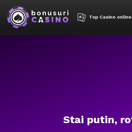
Top Casino online
Stai putin, ro