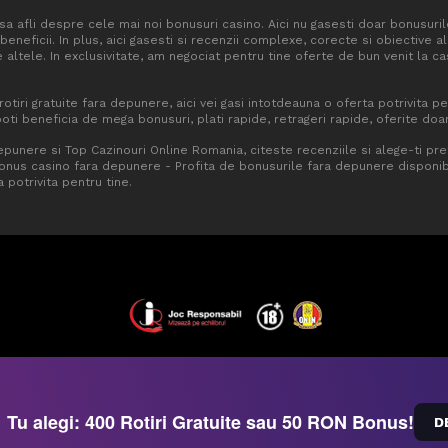
sa afli despre cele mai noi bonusuri casino. Aici nu gasesti doar bonusurile
beneficii. In plus, aici gasesti si recenzii complexe, corecte si obiective 
te altele. In exclusivitate, am negociat pentru tine oferte de bun venit la 
otiri gratuite fara depunere, aici vei gasi intotdeauna o oferta potrivita p
ti beneficia de mega bonusuri, plati rapide, retrageri rapide, oferite doar
punere si Top Cazinouri Online Romania, citeste recenziile si alege-ti prefe
Bonus casino fara depunere - Profita de bonusurile fara depunere disponibil
a potrivita pentru tine.
Decizia 1616/28.11.2024
Tu alegi: 400 Rotiri Gratuite sau 50 RON Bonus!
D